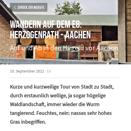
Zurück zur Website
Wandern auf dem E8: 
Herzogenrath - Aachen
Auf und Ab in den Hügeln vor Aachen
10. September 2022
·
E8
Kurze und kurzweilige Tour von Stadt zu Stadt, 
durch erstaunlich wellige, ja sogar hügelige 
Waldlandschaft, immer wieder die Wurm 
tangierend. Feuchtes, nein: nasses sehr hohes 
Gras inbegriffen.