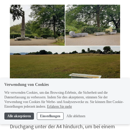
Verwendung von Cookies
Wir verwenden Cookies, um das Browsing-Erlebnis, die Sicherheit und die
Datenerfassung zu verbessern. Indem Sie dies akzeptieren, stimmen Sie der
Kollage von der Umgebung beim Blauen Stein
Verwendung von Cookies für Werbe- und Analysezwecke zu. Sie können Ihre Cookie-
Einstellungen jederzeit ändern.
Erfahren Sie mehr
Alle akzeptieren
Einstellungen
Alle ablehnen
Danach geht es wieder hinab, einen engen 
Druchgang unter der A4 hindurch, um bei einem 