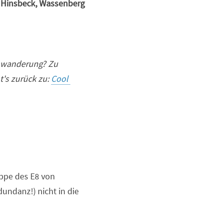
 Hinsbeck, Wassenberg 
nwanderung? Zu 
's zurück zu: 
Cool 
ppe des E8 von 
ndanz!) nicht in die 