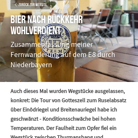
Zurück zur Website
Bier nach Rückkehr 
wohlverdient
Zusammenfassung meiner 
Fernwanderung auf dem E8 durch 
Niederbayern
Auch dieses Mal wurden Wegstücke ausgelassen, 
konkret: Die Tour von Gotteszell zum Ruselabsatz 
über Einödriegel und Breitenauriegel habe ich 
geschwänzt - Konditionsschwäche bei hohen 
Temperaturen. Der Faulheit zum Opfer fiel ein 
Wegstück zwischen Thurmansbang und 