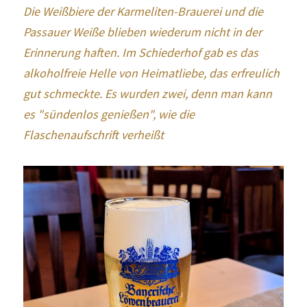
Die Weißbiere der Karmeliten-Brauerei und die 
Passauer Weiße blieben wiederum nicht in der 
Erinnerung haften. Im Schiederhof gab es das 
alkoholfreie Helle von Heimatliebe, das erfreulich 
gut schmeckte. Es wurden zwei, denn man kann 
es "sündenlos genießen", wie die 
Flaschenaufschrift verheißt