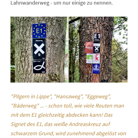
Lahnwanderweg - um nur einige zu nennen.
"Pilgern in Lippe", "Hansaweg", "Eggeweg", 
"Bäderweg" ... - schon toll, wie viele Routen man 
mit dem E1 gleichzeitig abdecken kann! Das 
Signet des E1, das weiße Andreaskreuz auf 
schwarzem Grund, wird zunehmend abgelöst von 