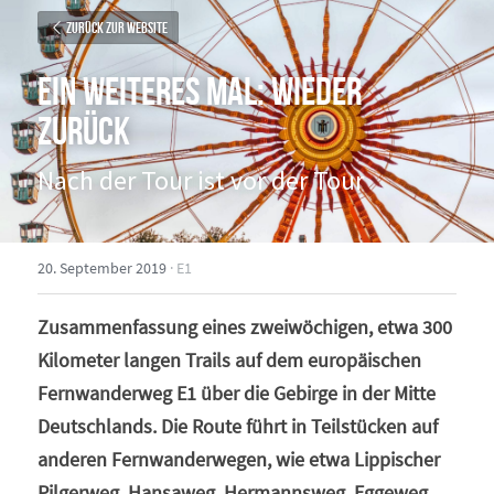
Zurück zur Website
Ein weiteres Mal: Wieder 
zurück
Nach der Tour ist vor der Tour
20. September 2019
·
E1
Zusammenfassung eines zweiwöchigen, etwa 300 
Kilometer langen Trails auf dem europäischen 
Fernwanderweg E1 über die Gebirge in der Mitte 
Deutschlands. Die Route führt in Teilstücken auf 
anderen Fernwanderwegen, wie etwa Lippischer 
Pilgerweg, Hansaweg, Hermannsweg, Eggeweg 