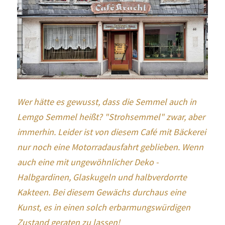
Wer hätte es gewusst, dass die Semmel auch in 
Lemgo Semmel heißt? "Strohsemmel" zwar, aber 
immerhin. Leider ist von diesem Café mit Bäckerei 
nur noch eine Motorradausfahrt geblieben. Wenn 
auch eine mit ungewöhnlicher Deko - 
Halbgardinen, Glaskugeln und halbverdorrte 
Kakteen. Bei diesem Gewächs durchaus eine 
Kunst, es in einen solch erbarmungswürdigen 
Zustand geraten zu lassen!