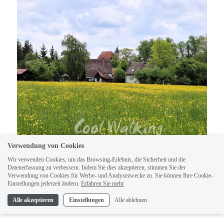
Verwendung von Cookies
Schloss Burleswagen im Rückblick
Wir verwenden Cookies, um das Browsing-Erlebnis, die Sicherheit und die
Datenerfassung zu verbessern. Indem Sie dies akzeptieren, stimmen Sie der
Verwendung von Cookies für Werbe- und Analysezwecke zu. Sie können Ihre Cookie-
Einstellungen jederzeit ändern.
Erfahren Sie mehr
Bald schon kann man ein erstes Mal die 
Alle akzeptieren
Einstellungen
Alle ablehnen
Silhouette von Crailsheim sehen.