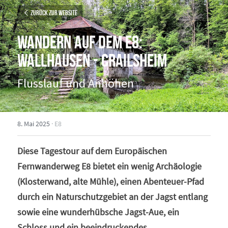
Zurück zur Website
Wandern auf dem E8: 
Wallhausen - Crailsheim
Flusslauf und Anhöhen
8. Mai 2025
·
E8
Diese Tagestour auf dem Europäischen 
Fernwanderweg E8 bietet ein wenig Archäologie 
(Klosterwand, alte Mühle), einen Abenteuer-Pfad 
durch ein Naturschutzgebiet an der Jagst entlang 
sowie eine wunderhübsche Jagst-Aue, ein 
Schloss und ein beeindruckendes 