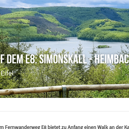
 dem E8: Simonskall - Heimba
Eifel 
m Fernwanderweg E8 bietet zu Anfang einen Walk an der Kal