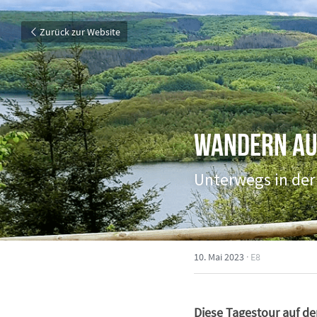
Zurück zur Website
Wandern auf
Unterwegs in der 
10. Mai 2023
·
E8
Diese Tagestour auf de