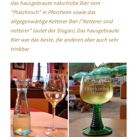
das hausgebraute naturtrübe Bier vom 
"Platzhirsch" in Pforzheim sowie das 
allgegenwärtige Ketterer Bier ("Ketterer sind 
netterer" lautet der Slogan). Das hausgebraute 
Bier war das beste, die anderen aber auch sehr 
trinkbar