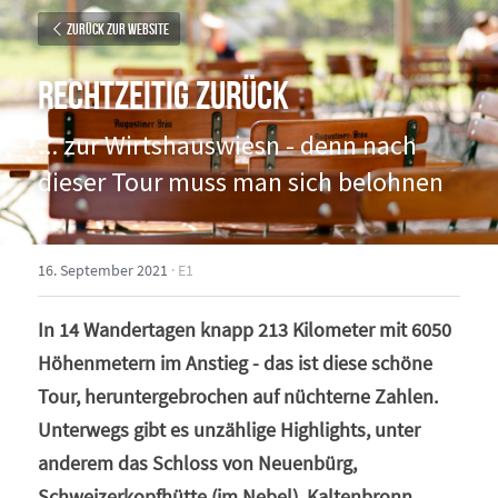
Zurück zur Website
Rechtzeitig zurück
... zur Wirtshauswiesn - denn nach 
dieser Tour muss man sich belohnen
16. September 2021
·
E1
In 14 Wandertagen knapp 213 Kilometer mit 6050 
Höhenmetern im Anstieg - das ist diese schöne 
Tour, heruntergebrochen auf nüchterne Zahlen. 
Unterwegs gibt es unzählige Highlights, unter 
anderem das Schloss von Neuenbürg, 
Schweizerkopfhütte (im Nebel), Kaltenbronn, 