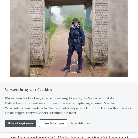
Verwendung von Cookies
Wir verwenden Cookies, um das Browsing-Erlebnis, die Sicherheit und die
Hi
nterlasst einen Kommentar (Eingabefeld unten).
Datenerfassung zu verbessern. Indem Sie dies akzeptieren, stimmen Sie der
Verwendung von Cookies für Werbe- und Analysezwecke zu. Sie können Ihre Cookie-
Bevor Euer Kommentar freigeschaltet wird, 
Einstellungen jederzeit ändern.
Erfahren Sie mehr
schaue ich noch mal drauf. Als Namen könnt Ihr 
Alle akzeptieren
Einstellungen
Alle ablehnen
ein Pseudonym wählen. Eure E-Mail-Adresse wird 
nicht veröffentlicht. Mehr hierzu findet Ihr 
hier
 und 