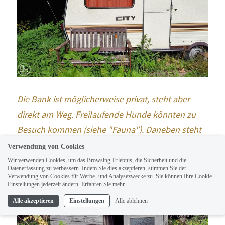
Die Bank ist möglicherweise privat, steht aber 
direkt am Weg. Freilaufende Hunde könnten zu 
Besuch kommen (siehe "Fauna"). Daneben steht 
übrigens noch eine nicht zugewachsene Bank 
Verwendung von Cookies
Wir verwenden Cookies, um das Browsing-Erlebnis, die Sicherheit und die
Datenerfassung zu verbessern. Indem Sie dies akzeptieren, stimmen Sie der
Verwendung von Cookies für Werbe- und Analysezwecke zu. Sie können Ihre Cookie-
Einstellungen jederzeit ändern.
Erfahren Sie mehr
Alle akzeptieren
Einstellungen
Alle ablehnen